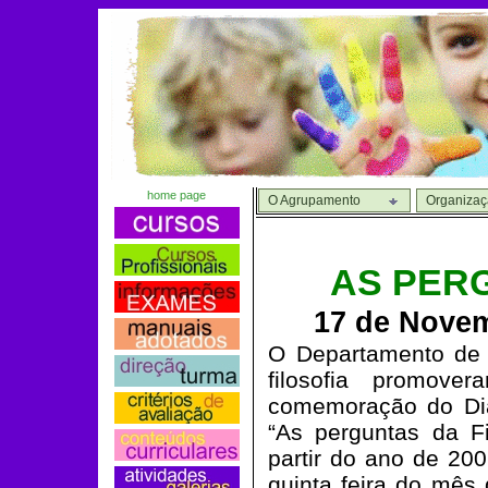
home page
O Agrupamento
Organiza
AS PERG
17 de Novem
O Departamento de 
filosofia promov
comemoração do Dia 
“As perguntas da Fil
partir do ano de 20
quinta feira do mês