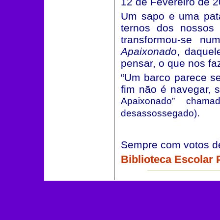
12 de Fevereiro de 
Um sapo e uma pata
ternos dos nossos 
transformou-se n
Apaixonado
, daquel
pensar, o que nos fa
“Um barco parece se
fim não é navegar, 
Apaixonado” chama
.
desassossegado)
Sempre com votos de
Biblioteca Escolar